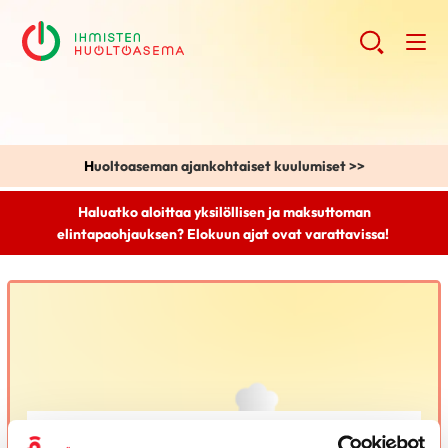
H
uoltoaseman ajankohtaiset kuulumiset >>
Haluatko aloittaa yksilöllisen ja maksuttoman
elintapaohjauksen? Elokuun ajat ovat varattavissa!