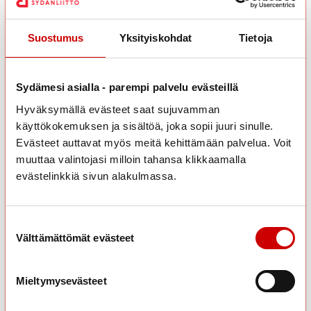
Ruokapersoonasi on:
Nautiskelun salliva
Suostumus
Yksityiskohdat
Tietoja
Hienoa! Suhteesi ruokaan ja syömiseen vaikuttaa varsin
mutkattomalta.
Sydämesi asialla - parempi palvelu evästeillä
Hyväksymällä evästeet saat sujuvamman
käyttökokemuksen ja sisältöä, joka sopii juuri sinulle.
Evästeet auttavat myös meitä kehittämään palvelua. Voit
Nautiskelun sallivat pyrkivät syömään terveellisesti
muuttaa valintojasi milloin tahansa klikkaamalla
ja suhtautuvat herkutteluun ja syömiseen joustavasti.
evästelinkkiä sivun alakulmassa.
Toki välillä tämänkin ryhmän henkilöt pohtivat
ruokaan ja terveyteen liittyviä asioita, mutta he eivät
koe siitä kuitenkaan suurempaa ahdistusta.
Suostumuksen valinta
Kuten kaikilla muillakin, myös tähän ryhmään
Välttämättömät evästeet
kuuluvilla henkilöillä on erilaisia ruokaan ja
terveyteen liittyviä haasteita. Joustava ja salliva
suhtautuminen auttaa haasteiden kohtaamisessa.
Mieltymysevästeet
Ruokahaasteisiin kannattaa tarttua yksi kerrallaan
ja edetä pienin askelin.