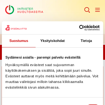
H
uoltoaseman ajankohtaiset kuulumiset >>
Suostumus
Yksityiskohdat
Tietoja
Haluatko aloittaa yksilöllisen ja maksuttoman
elintapaohjauksen? Elokuun ajat ovat varattavissa!
Sydämesi asialla - parempi palvelu evästeillä
Hyväksymällä evästeet saat sujuvamman
käyttökokemuksen ja sisältöä, joka sopii juuri sinulle.
Evästeet auttavat myös meitä kehittämään palvelua. Voit
muuttaa valintojasi milloin tahansa klikkaamalla
evästelinkkiä sivun alakulmassa.
Suostumuksen valinta