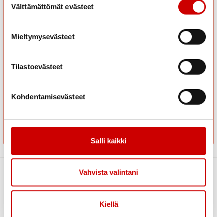
Tuloksesi on:
Välttämättömät evästeet
Arjen mestari
Arjen mestari – vau! Terveydenlukutaitosi on arjen
Mieltymysevästeet
supervoima. Olet ratkonut haastavatkin kysymykset selkeällä
ajatuksella ja napakalla tiedolla. Näet terveysviestit kuin
kartan, jossa kaikki reitit ovat jo tuttuja. Loistavaa työtä!
Tilastoevästeet
Kohdentamisevästeet
Salli kaikki
Vahvista valintani
Link to instagram
Link to youtube
Link to facebook
Kiellä