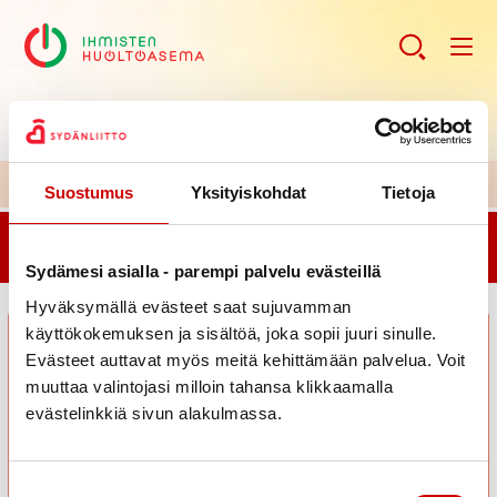
H
uoltoaseman ajankohtaiset kuulumiset >>
Suostumus
Yksityiskohdat
Tietoja
Haluatko aloittaa yksilöllisen ja maksuttoman
elintapaohjauksen? Elokuun ajat ovat varattavissa!
Sydämesi asialla - parempi palvelu evästeillä
Hyväksymällä evästeet saat sujuvamman
käyttökokemuksen ja sisältöä, joka sopii juuri sinulle.
Evästeet auttavat myös meitä kehittämään palvelua. Voit
muuttaa valintojasi milloin tahansa klikkaamalla
evästelinkkiä sivun alakulmassa.
Suostumuksen valinta