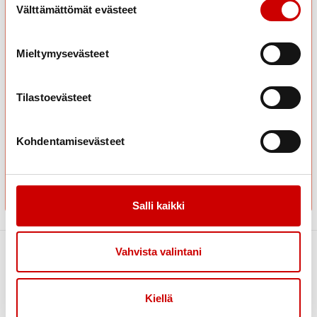
Tuloksesi on:
Välttämättömät evästeet
Arjen mestari
Arjen mestari – vau! Terveydenlukutaitosi on arjen
Mieltymysevästeet
supervoima. Olet ratkonut haastavatkin kysymykset selkeällä
ajatuksella ja napakalla tiedolla. Näet terveysviestit kuin
kartan, jossa kaikki reitit ovat jo tuttuja. Loistavaa työtä!
Tilastoevästeet
Kohdentamisevästeet
Salli kaikki
Vahvista valintani
Link to instagram
Link to youtube
Link to facebook
Kiellä