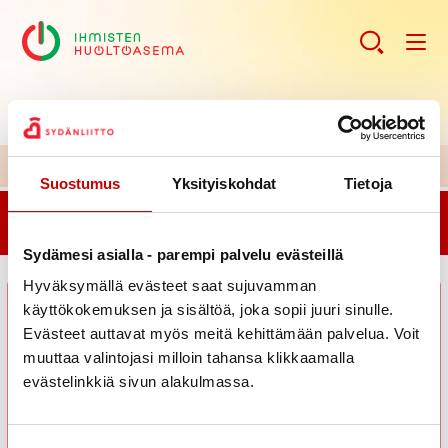
H
uoltoaseman ajankohtaiset kuulumiset >>
Suostumus
Yksityiskohdat
Tietoja
Haluatko aloittaa yksilöllisen ja maksuttoman
elintapaohjauksen? Elokuun ajat ovat varattavissa!
Sydämesi asialla - parempi palvelu evästeillä
Hyväksymällä evästeet saat sujuvamman
käyttökokemuksen ja sisältöä, joka sopii juuri sinulle.
Evästeet auttavat myös meitä kehittämään palvelua. Voit
muuttaa valintojasi milloin tahansa klikkaamalla
evästelinkkiä sivun alakulmassa.