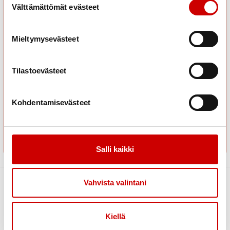
Tuloksesi on:
Välttämättömät evästeet
Arjen mestari
Arjen mestari – vau! Terveydenlukutaitosi on arjen
Mieltymysevästeet
supervoima. Olet ratkonut haastavatkin kysymykset selkeällä
ajatuksella ja napakalla tiedolla. Näet terveysviestit kuin
kartan, jossa kaikki reitit ovat jo tuttuja. Loistavaa työtä!
Tilastoevästeet
Kohdentamisevästeet
Salli kaikki
Vahvista valintani
Link to instagram
Link to youtube
Link to facebook
Kiellä