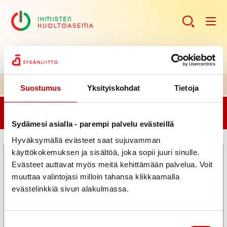
H
uoltoaseman ajankohtaiset kuulumiset >>
Suostumus
Yksityiskohdat
Tietoja
Haluatko aloittaa yksilöllisen ja maksuttoman
elintapaohjauksen? Elokuun ajat ovat varattavissa!
Sydämesi asialla - parempi palvelu evästeillä
Hyväksymällä evästeet saat sujuvamman
käyttökokemuksen ja sisältöä, joka sopii juuri sinulle.
Evästeet auttavat myös meitä kehittämään palvelua. Voit
muuttaa valintojasi milloin tahansa klikkaamalla
evästelinkkiä sivun alakulmassa.
Suostumuksen valinta