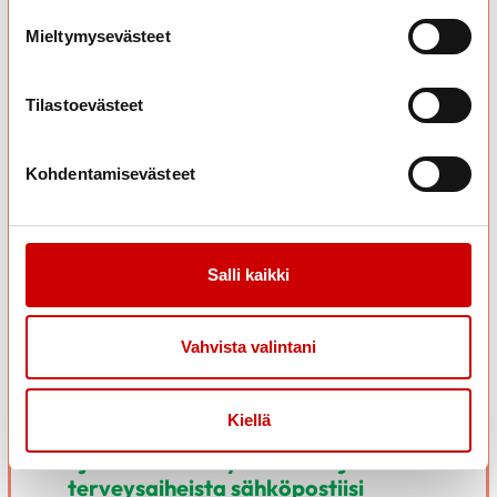
välillä terveyden kannalta väärään suuntaan. Kehon
Mieltymysevästeet
viestejä kannattaa kuunnella siinä, kuinka paljon
ruokaa syö ja milloin on kylläinen. Ruoan
laatuasioissa ja erilaisissa terveystrendeissä
Tilastoevästeet
kannattaa pitää pää kylmänä: terveellisen syömisen
perusasiat eivät ole juuri muuttuneet.
Kohdentamisevästeet
Kiinnostuitko?
Luotettavaa tietoa ruoasta ja
ravitsemuksesta:
Salli kaikki
Helppoja reseptejä ja herkullista arkiruokaa
Vahvista valintani
Lisää tietoa ravitsemuksesta ja terveydestä
Kiellä
Haluaisitko lisää vinkkejä ja tietoa
ajankohtaista hyvinvointi- ja
terveysaiheista sähköpostiisi