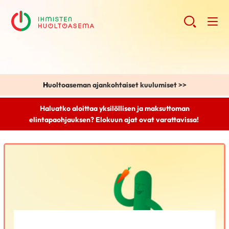
H
uoltoaseman ajankohtaiset kuulumiset >>
Haluatko aloittaa yksilöllisen ja maksuttoman
elintapaohjauksen? Elokuun ajat ovat varattavissa!