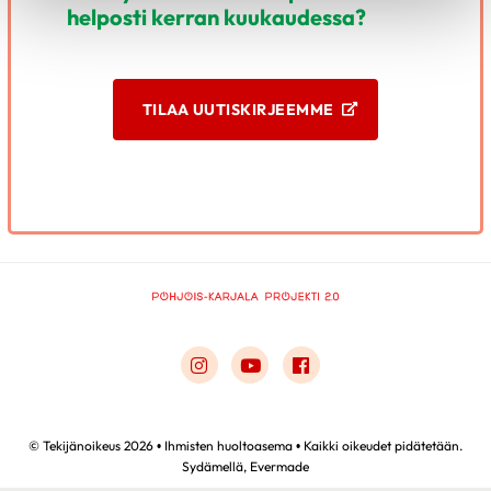
helposti kerran kuukaudessa?
TILAA UUTISKIRJEEMME
Link to instagram
Link to youtube
Link to facebook
© Tekijänoikeus 2026 • Ihmisten huoltoasema • Kaikki oikeudet pidätetään.
Sydämellä,
Evermade