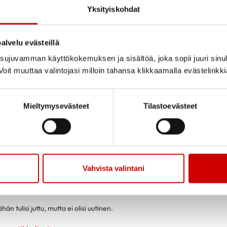
Yksityiskohdat
alvelu evästeillä
ujuvamman käyttökokemuksen ja sisältöä, joka sopii juuri sinul
oit muuttaa valintojasi milloin tahansa klikkaamalla evästelinkk
Mieltymysevästeet
Tilastoevästeet
Vahvista valintani
Tämä on artikkeli
hän tulisi juttu, mutta ei olisi uutinen.