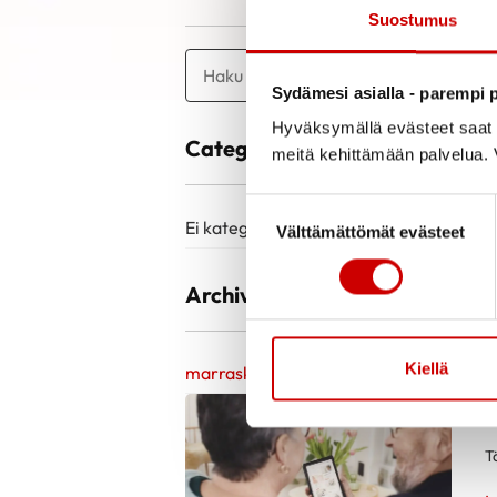
Suostumus
Sydämesi asialla - parempi p
Hyväksymällä evästeet saat s
Categories
meitä kehittämään palvelua. V
Suostumuksen valinta
Ei kategorioita
Välttämättömät evästeet
Archive
Kiellä
marraskuu 2025
Tä