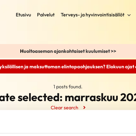
Etusivu
Palvelut
Terveys- ja hyvinvointisisällöt
H
uoltoaseman ajankohtaiset kuulumiset >>
yksilöllisen ja maksuttoman elintapaohjauksen? Elokuun ajat
1 posts found.
ate selected:
marraskuu 20
Clear search