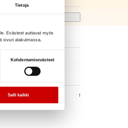
Tietoja
Search
le. Evästeet auttavat myös
iä sivun alakulmassa.
Kohdentamisevästeet
Salli kaikki
1