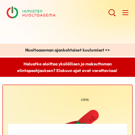
H
uoltoaseman ajankohtaiset kuulumiset >>
Haluatko aloittaa yksilöllisen ja maksuttoman
elintapaohjauksen? Elokuun ajat ovat varattavissa!