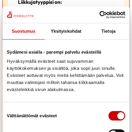
Liikkujatyyppisi on:
Uurastaja
Hienoa, että saat liikunnasta paljon! Selkeästi liikunta on
tärkeä osa elämääsi. Muista myös nauttia ja jättää ajoittain
Suostumus
Yksityiskohdat
Tietoja
tavoitteet vähemmälle. Joskus suunnitelmista poikkeaminen
voi tuoda yllättäviä iloja.
Sydämesi asialla - parempi palvelu evästeillä
Hyväksymällä evästeet saat sujuvamman
käyttökokemuksen ja sisältöä, joka sopii juuri sinulle.
Evästeet auttavat myös meitä kehittämään palvelua. Voit
Uurastaja kuvailee itseään yleensä näin:
muuttaa valintojasi milloin tahansa klikkaamalla
Arvostan liikunnassa määrällisesti riittävää
evästelinkkiä sivun alakulmassa.
harjoittelua ja liikkumista – uurastamista liikunnan
parissa.
Liikkujana olen AHKERA LIIKKUJA. Suunnittelen
Suostumuksen valinta
liikkumiseni etukäteen. Mittaan ja lasken
Välttämättömät evästeet
liikkumiseni. Liikkumattomuus voi aiheuttaa minulle
syyllisyyttä. Liikunta on minulle väline saavuttaa