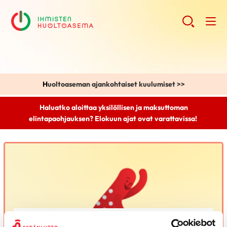
H
uoltoaseman ajankohtaiset kuulumiset >>
Haluatko aloittaa yksilöllisen ja maksuttoman
elintapaohjauksen? Elokuun ajat ovat varattavissa!