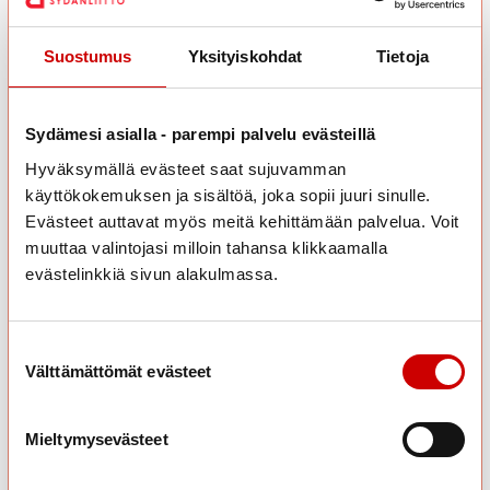
Liikkujatyyppisi on:
Terveyden korostaja
Suostumus
Yksityiskohdat
Tietoja
Hienoa, että saat liikunnasta hyvää oloa ja koet monipuolisia
terveyshyötyjä! Muista myös nauttia liikkumisesta vaikka
läheistesi kanssa.
Sydämesi asialla - parempi palvelu evästeillä
Hyväksymällä evästeet saat sujuvamman
käyttökokemuksen ja sisältöä, joka sopii juuri sinulle.
Evästeet auttavat myös meitä kehittämään palvelua. Voit
muuttaa valintojasi milloin tahansa klikkaamalla
Terveyden korostaja kuvailee itseään yleensä
evästelinkkiä sivun alakulmassa.
näin:
Arvostan liikunnassa sitä, että liikunnalla voin hoitaa
terveyttäni ja edistää hyvinvointiani.
Suostumuksen valinta
Välttämättömät evästeet
Liikkujana olen KUNTOILIJA. Liikun omien
tavoitteitteni ohjaamana ja omaa fyysistä ja
psyykkistä kuntoani hoitaen. Liikunta on minulle
Mieltymysevästeet
väline saavuttaa terve ja hyvä elämä. Liikkuminen
jatkuu säännöllisenä ja kuuluu kiinteästi arkeeni.