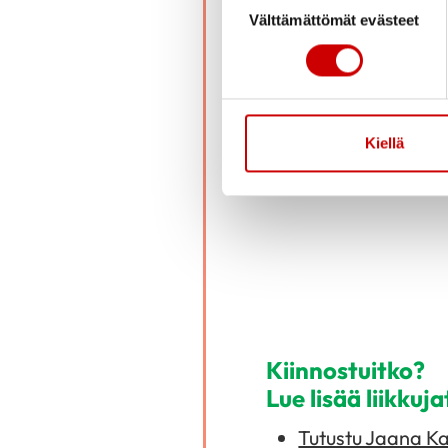
Välttämättömät evästeet
Liikuntaan motivoitumistan
terveysvaikutuksia ja kun
Haluaisitko lisää
terveysaiheista 
Kiellä
Kiinnostuitko?
Lue lisää liikkuj
Tutustu Jaana Ka