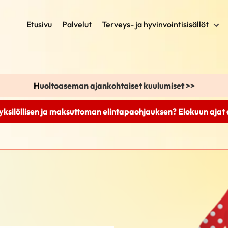
Etusivu
Palvelut
Terveys- ja hyvinvointisisällöt
H
uoltoaseman ajankohtaiset kuulumiset >>
yksilöllisen ja maksuttoman elintapaohjauksen? Elokuun ajat