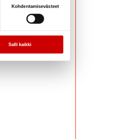
Kohdentamisevästeet
liikunnan aikaan saamia
nti- ja
a?
Salli kaikki