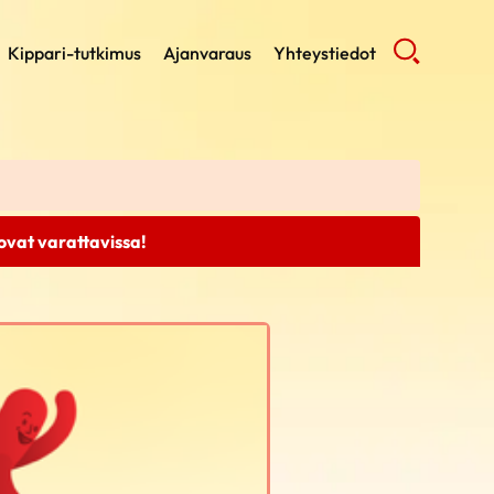
Kippari-tutkimus
Ajanvaraus
Yhteystiedot
 ovat varattavissa!