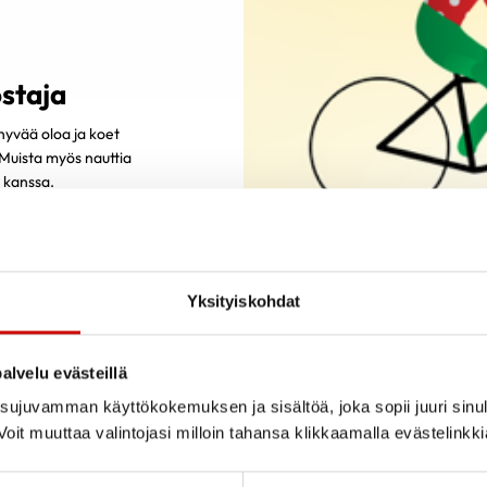
staja
 hyvää oloa ja koet
 Muista myös nauttia
i kanssa.
Yksityiskohdat
ilee itseään yleensä näin:
alvelu evästeillä
että liikunnalla voin hoitaa terveyttäni ja edistää hyvinvointiani
ujuvamman käyttökokemuksen ja sisältöä, joka sopii juuri sinul
A. Liikun omien tavoitteitteni ohjaamana ja omaa fyysistä ja ps
oit muuttaa valintojasi milloin tahansa klikkaamalla evästelinkk
le väline saavuttaa terve ja hyvä elämä. Liikkuminen jatkuu sään