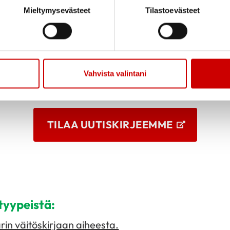
Mieltymysevästeet
Tilastoevästeet
i helpottaa, kun saan seurata (mittauksilla) itsessäni erilaisia 
non kehittymistä.
 vinkkejä ja tietoa ajankohtaista hyvinvoi
sähköpostiisi helposti kerran kuukaudess
Vahvista valintani
TILAA UUTISKIRJEEMME
atyypeistä:
rin väitöskirjaan aiheesta.