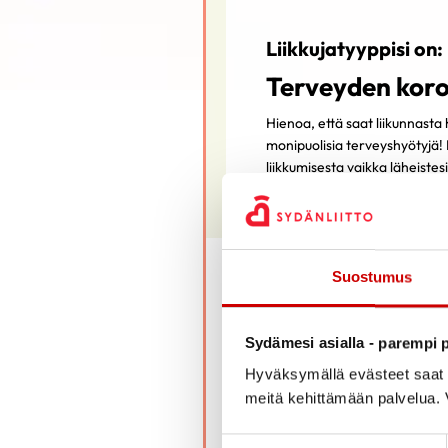
Liikkujatyyppisi on:
Terveyden koro
Hienoa, että saat liikunnasta
monipuolisia terveyshyötyjä!
liikkumisesta vaikka läheistes
Suostumus
Terveyden korostaja kuva
Sydämesi asialla - parempi p
Arvostan liikunnassa sitä, 
Hyväksymällä evästeet saat s
Liikkujana olen KUNTOILIJ
meitä kehittämään palvelua. V
hoitaen. Liikunta on minul
kiinteästi arkeeni.
Suostumuksen valinta