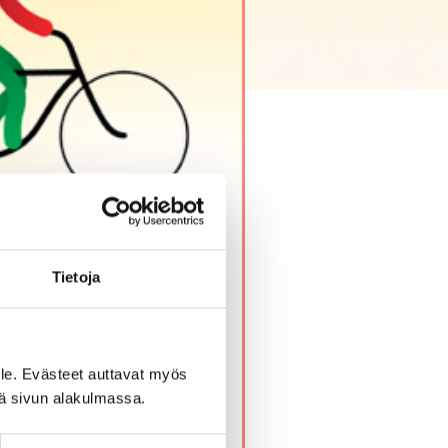
Tietoja
.
le. Evästeet auttavat myös
yykkistä kuntoani
iä sivun alakulmassa.
nöllisenä ja kuuluu