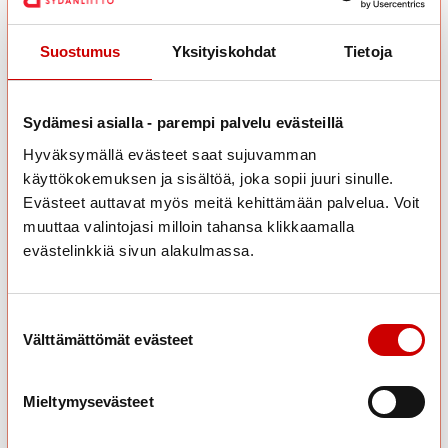
Liikkujatyyppisi on:
Terveyden korostaja
Suostumus
Yksityiskohdat
Tietoja
Hienoa, että saat liikunnasta hyvää oloa ja koet monipuolisia
terveyshyötyjä! Muista myös nauttia liikkumisesta vaikka
läheistesi kanssa.
Sydämesi asialla - parempi palvelu evästeillä
Hyväksymällä evästeet saat sujuvamman
käyttökokemuksen ja sisältöä, joka sopii juuri sinulle.
Evästeet auttavat myös meitä kehittämään palvelua. Voit
muuttaa valintojasi milloin tahansa klikkaamalla
Terveyden korostaja kuvailee itseään yleensä
evästelinkkiä sivun alakulmassa.
näin:
Arvostan liikunnassa sitä, että liikunnalla voin hoitaa
terveyttäni ja edistää hyvinvointiani.
Suostumuksen valinta
Välttämättömät evästeet
Liikkujana olen KUNTOILIJA. Liikun omien
tavoitteitteni ohjaamana ja omaa fyysistä ja
psyykkistä kuntoani hoitaen. Liikunta on minulle
Mieltymysevästeet
väline saavuttaa terve ja hyvä elämä. Liikkuminen
jatkuu säännöllisenä ja kuuluu kiinteästi arkeeni.