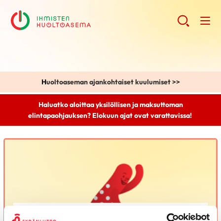
H
uoltoaseman ajankohtaiset kuulumiset >>
Haluatko aloittaa yksilöllisen ja maksuttoman
elintapaohjauksen? Elokuun ajat ovat varattavissa!