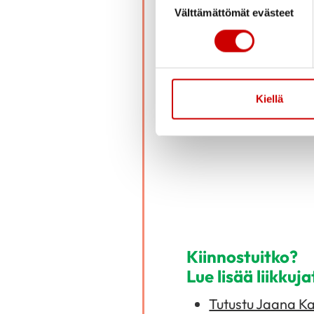
arjessa elämäntilanteest
Välttämättömät evästeet
Minulla ei ole vaikeuksia l
Haluaisitko lisää
terveysaiheista 
Kiellä
Kiinnostuitko?
Lue lisää liikkuj
Tutustu Jaana Ka