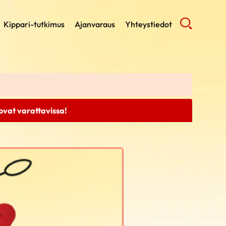
Kippari-tutkimus
Ajanvaraus
Yhteystiedot
 ovat varattavissa!