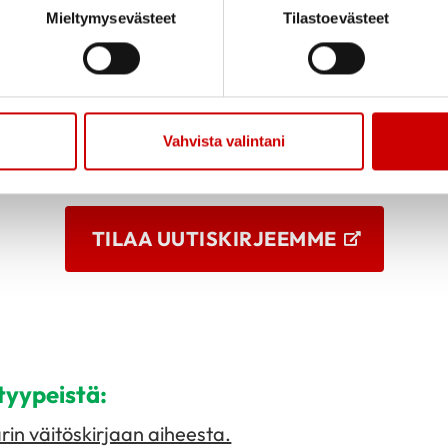
a riippumatta.
Mieltymysevästeet
Tilastoevästeet
ähetä liikkeelle!
 vinkkejä ja tietoa ajankohtaista hyvinvoi
sähköpostiisi helposti kerran kuukaudess
Vahvista valintani
TILAA UUTISKIRJEEMME
atyypeistä:
rin väitöskirjaan aiheesta.