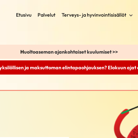
Etusivu
Palvelut
Terveys- ja hyvinvointisisällöt
H
uoltoaseman ajankohtaiset kuulumiset >>
yksilöllisen ja maksuttoman elintapaohjauksen? Elokuun ajat