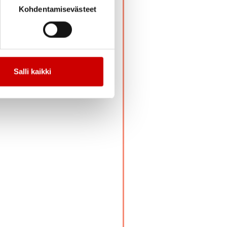
Kohdentamisevästeet
nti- ja
a?
Salli kaikki