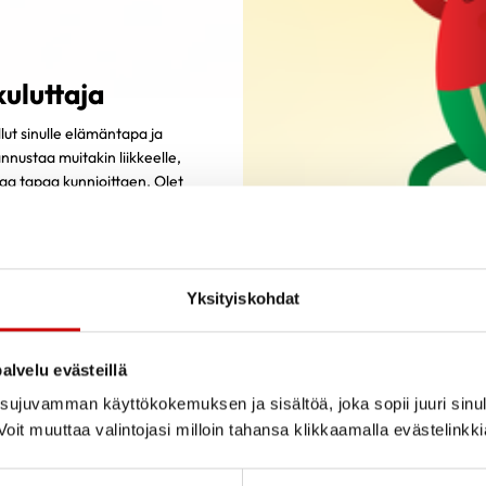
uluttaja
llut sinulle elämäntapa ja
nustaa muitakin liikkeelle,
aa tapaa kunnioittaen. Olet
Yksityiskohdat
alvelu evästeillä
kuvailee itseään yleensä näin:
ujuvamman käyttökokemuksen ja sisältöä, joka sopii juuri sinul
es kaikkea. Rakastan liikkumista. Liikkujana olen ELÄMÄNTAPA
oit muuttaa valintojasi milloin tahansa klikkaamalla evästelinkk
ehdin aina siitä, että pääsen liikkumaan.
ämätöntä ja keskeisellä sijalla elämässäni. Liikkuminen on eri 