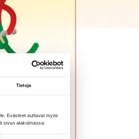
Tietoja
le. Evästeet auttavat myös
LIIKKUJA. Innostun
iä sivun alakulmassa.
muodoissaan mukana