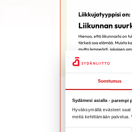
Liikkujatyyppisi on:
Liikunnan suurk
Hienoa, että liikunnasta on tu
tärkeä osa elämää. Muista kan
mutta lempeästi, jokaisen om
tärkeä malli monelle.
Suostumus
Sydämesi asialla - parempi p
Liikunnan suurkuluttaja 
Hyväksymällä evästeet saat s
Arvostan liikunnassa läh
meitä kehittämään palvelua. V
kaikesta liikunnasta. Huol
Liikunta on minulle vältt
Suostumuksen valinta