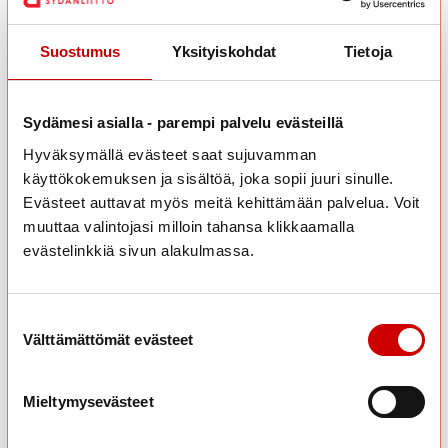
Liikkujatyyppisi on:
Terveyden korostaja
Suostumus
Yksityiskohdat
Tietoja
Hienoa, että saat liikunnasta hyvää oloa ja koet monipuolisia
terveyshyötyjä! Muista myös nauttia liikkumisesta vaikka
läheistesi kanssa.
Sydämesi asialla - parempi palvelu evästeillä
Hyväksymällä evästeet saat sujuvamman
käyttökokemuksen ja sisältöä, joka sopii juuri sinulle.
Evästeet auttavat myös meitä kehittämään palvelua. Voit
muuttaa valintojasi milloin tahansa klikkaamalla
Terveyden korostaja kuvailee itseään yleensä
evästelinkkiä sivun alakulmassa.
näin:
Arvostan liikunnassa sitä, että liikunnalla voin hoitaa
terveyttäni ja edistää hyvinvointiani.
Suostumuksen valinta
Välttämättömät evästeet
Liikkujana olen KUNTOILIJA. Liikun omien
tavoitteitteni ohjaamana ja omaa fyysistä ja
psyykkistä kuntoani hoitaen. Liikunta on minulle
Mieltymysevästeet
väline saavuttaa terve ja hyvä elämä. Liikkuminen
jatkuu säännöllisenä ja kuuluu kiinteästi arkeeni.