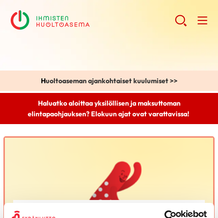
H
uoltoaseman ajankohtaiset kuulumiset >>
Haluatko aloittaa yksilöllisen ja maksuttoman
elintapaohjauksen? Elokuun ajat ovat varattavissa!